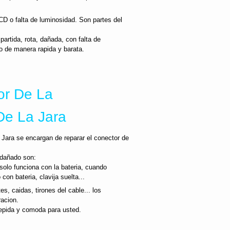
CD o falta de luminosidad. Son partes del
artida, rota, dañada, con falta de
o de manera rapida y barata.
or De La
 De La Jara
 Jara se encargan de reparar el conector de
 dañado son:
 solo funciona con la bateria, cuando
n bateria, clavija suelta...
s, caidas, tirones del cable... los
racion.
epida y comoda para usted.