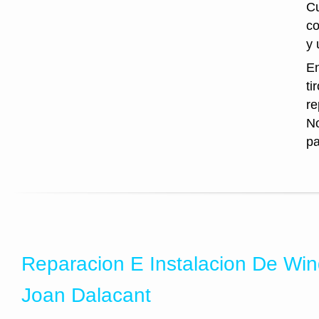
Cu
co
y 
En
ti
re
No
pa
Reparacion E Instalacion De Wi
Joan Dalacant