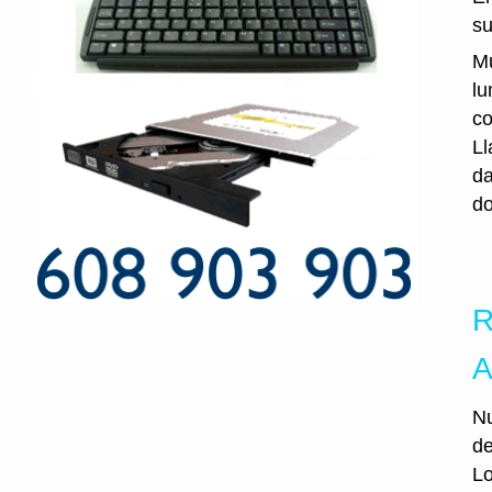
su
Mu
lu
co
Ll
da
do
R
A
Nu
de
Lo