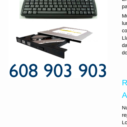
pa
Mu
lu
co
Ll
da
do
R
A
Nu
re
Lo