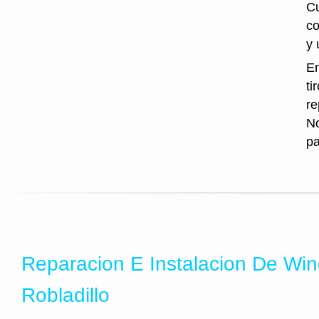
Cu
co
y 
En
ti
re
No
pa
Reparacion E Instalacion De Wi
Robladillo