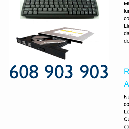
Mu
lu
co
Ll
da
do
R
A
Nu
co
Lo
Cu
co