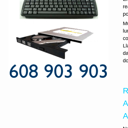
re
po
Mu
lu
co
Ll
da
do
R
A
A