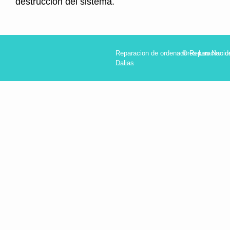
destruccion del sistema.
Reparacion de ordenadores Las Nacion
© Reparacion d
Dalias