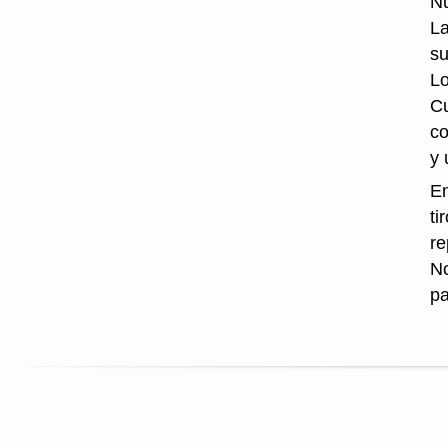
Nu
La
su
Lo
Cu
co
y 
En
ti
re
No
pa