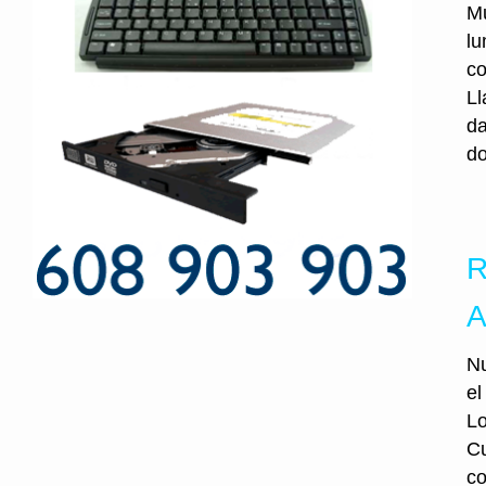
Mu
lu
co
Ll
da
do
R
A
Nu
el
Lo
Cu
co