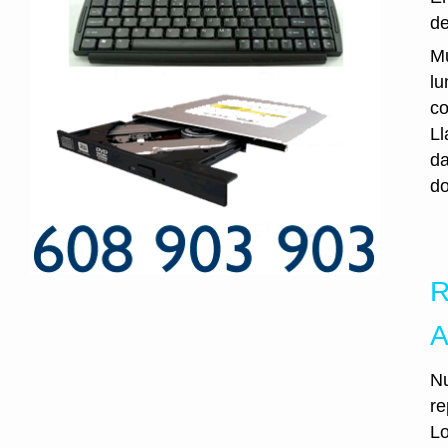
de
Mu
lu
co
Ll
da
do
R
A
Nu
re
Lo