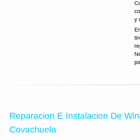
Cu
co
y 
En
ti
re
No
pa
Reparacion E Instalacion De Wi
Covachuela