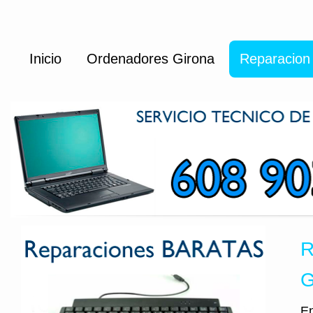
Inicio
Ordenadores Girona
Reparacion
R
G
En