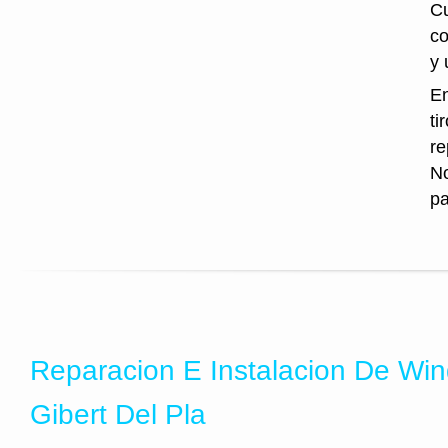
Cu
co
y 
En
ti
re
No
pa
Reparacion E Instalacion De Wi
Gibert Del Pla