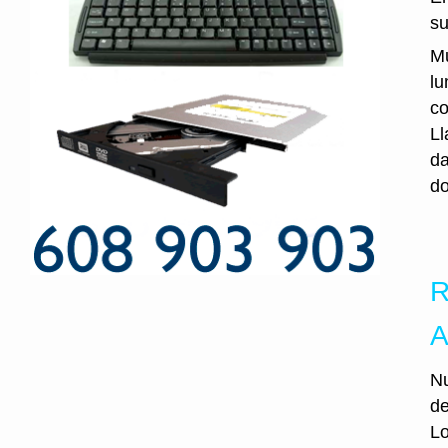
su
Mu
lu
co
Ll
da
do
R
A
Nu
de
Lo